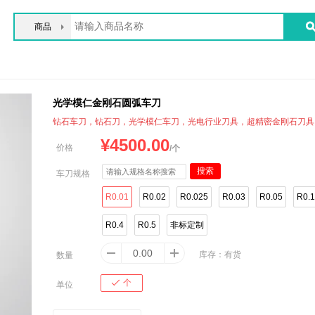
商品
光学模仁金刚石圆弧车刀
钻石车刀，钻石刀，光学模仁车刀，光电行业刀具，超精密金刚石刀具
¥
4500.00
价格
/个
车刀规格
R0.01
R0.02
R0.025
R0.03
R0.05
R0.1
R0.4
R0.5
非标定制
库存：
有货
数量
个
单位