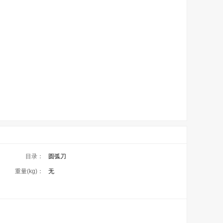
目录：
圆弧刀
重量(kg)：
无